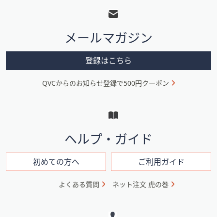
ッ
タ
メールマガジン
ー
メ
登録はこちら
ニ
QVCからのお知らせ登録で500円クーポン
ュ
ー
と
イ
ヘルプ・ガイド
ン
フ
初めての方へ
ご利用ガイド
ォ
よくある質問
ネット注文 虎の巻
メ
ー