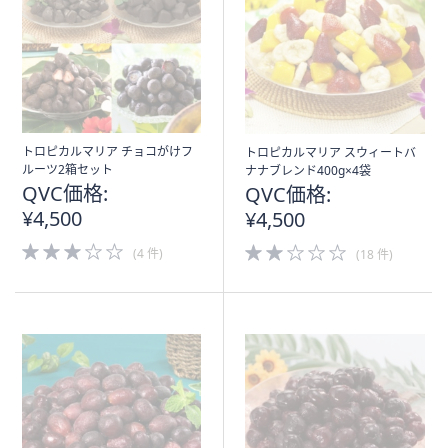
トロピカルマリア チョコがけフ
トロピカルマリア スウィートバ
ルーツ2箱セット
ナナブレンド400g×4袋
QVC価格:
QVC価格:
¥4,500
¥4,500
3.0
2.0
(4 件)
(18 件)
of
of
5
5
Stars
Stars