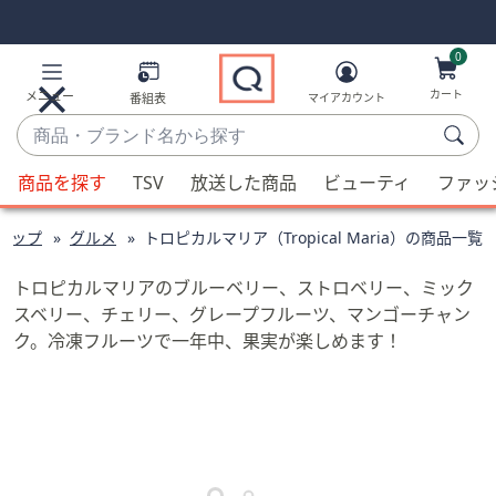
Skip
Skip
Navigation
Navigation
Links
Links2
0
カート
メニュー
番組表
マイアカウント
商
品・
候
ブ
商品を探す
TSV
放送した商品
ビューティ
ファッ
補
ラ
が
ン
ョップ
グルメ
トロピカルマリア（Tropical Maria）の商品一覧
利
ド
用
名
トロピカルマリアのブルーベリー、ストロベリー、ミック
可
か
スベリー、チェリー、グレープフルーツ、マンゴーチャン
能
ら
ク。冷凍フルーツで一年中、果実が楽しめます！
な
探
場
す
合、
上
下
の