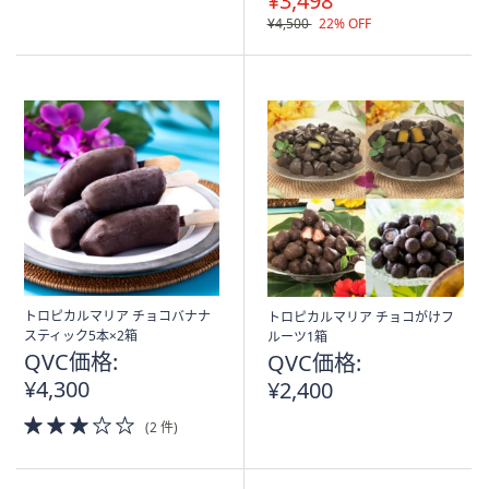
¥3,498
5
¥4,500
22% OFF
Stars
トロピカルマリア チョコバナナ
トロピカルマリア チョコがけフ
スティック5本×2箱
ルーツ1箱
QVC価格:
QVC価格:
¥4,300
¥2,400
3.0
(2 件)
of
5
Stars