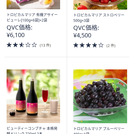
トロピカルマリア 有機アサイー
トロピカルマリア ストロベリー
ピューレ[100g×6袋]×2袋
500g×3袋
QVC価格:
QVC価格:
¥6,100
¥4,500
2.5
4.0
(13 件)
(2 件)
of
of
5
5
Stars
Stars
ビューティーコンブチャ 本格発
トロピカルマリア ブルーベリー
酵ドリンク 720ml 2本