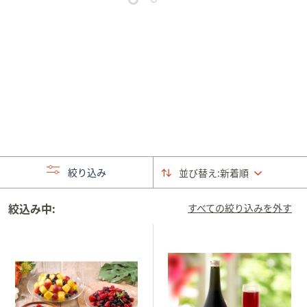
矢
印
キ
ー
ま
た
は
タ
ッ
チ
絞り込み
並び替え:
新着順
デ
バ
絞込み中:
イ
すべての絞り込みを外す
ス
で
左
右
に