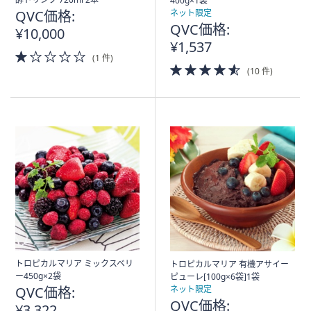
400g×1袋
QVC価格:
ネット限定
QVC価格:
¥10,000
¥1,537
1.0
(1 件)
of
4.5
(10 件)
5
of
Stars
5
Stars
トロピカルマリア ミックスベリ
トロピカルマリア 有機アサイー
ー450g×2袋
ピューレ[100g×6袋]1袋
QVC価格:
ネット限定
QVC価格:
¥3,322