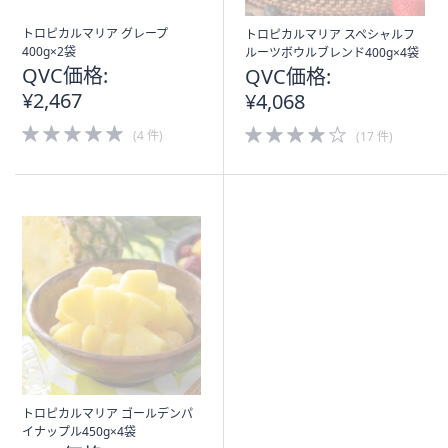
トロピカルマリア グレープ
トロピカルマリア スペシャルフ
400g×2袋
ルーツボウルブレンド400g×4袋
QVC価格:
QVC価格:
¥2,467
¥4,068
5.0
4.0
(4 件)
(17 件)
of
of
5
5
Stars
Stars
トロピカルマリア ゴールデンパ
イナップル450g×4袋