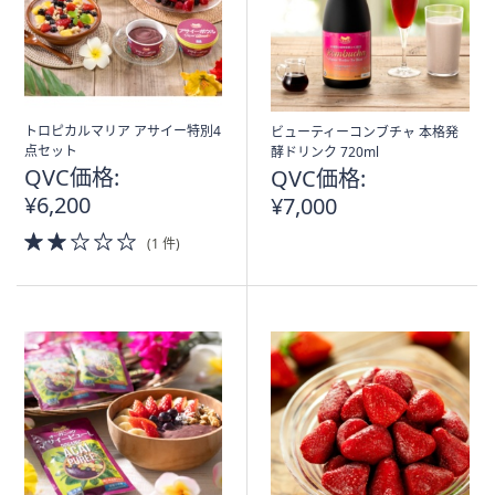
ス
ワ
イ
プ
し
て
トロピカルマリア アサイー特別4
ビューティーコンブチャ 本格発
点セット
酵ドリンク 720ml
閲
QVC価格:
QVC価格:
覧
¥6,200
¥7,000
で
2.0
き
(1 件)
of
ま
5
す。
Stars