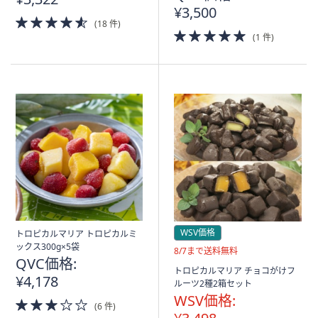
¥3,500
4.5
(18 件)
of
5.0
(1 件)
5
of
Stars
5
Stars
WSV価格
トロピカルマリア トロピカルミ
ックス300g×5袋
送
8/7まで送料無料
QVC価格:
料
トロピカルマリア チョコがけフ
無
¥4,178
ルーツ2種2箱セット
料
WSV価格:
3.0
(6 件)
of