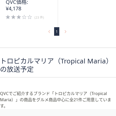
QVC価格:
¥4,178
3.0
(23 件)
of
5
Stars
1
トロピカルマリア（Tropical Maria）
の放送予定
QVCでご紹介するブランド「トロピカルマリア（Tropical
Maria）」の商品をグルメ商品中心に全21件ご用意していま
す。
フ