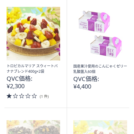
トロピカルマリア スウィートバ
国産果汁使用のこんにゃくゼリー
ナナブレンド400g×2袋
乳酸菌入60個
QVC価格:
QVC価格:
¥2,300
¥4,400
1.0
(1 件)
of
5
Stars