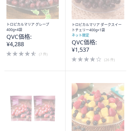
トロピカルマリア グレープ
トロピカルマリア ダークスイー
400g×4袋
トチェリー400g×1袋
QVC価格:
ネット限定
QVC価格:
¥4,288
¥1,537
4.5
(7 件)
of
4.0
(26 件)
5
of
Stars
5
Stars