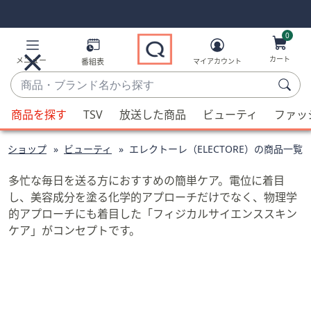
Skip
Skip
Navigation
Navigation
Links
Links2
0
カート
メニュー
番組表
マイアカウント
商
品・
候
ブ
商品を探す
TSV
放送した商品
ビューティ
ファッ
補
ラ
が
ン
ドショップ
ビューティ
エレクトーレ（ELECTORE）の商品一覧
利
ド
用
名
多忙な毎日を送る方におすすめの簡単ケア。電位に着目
可
か
し、美容成分を塗る化学的アプローチだけでなく、物理学
能
ら
的アプローチにも着目した「フィジカルサイエンススキン
な
探
ケア」がコンセプトです。
場
す
合、
上
下
の