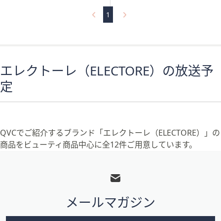
5
5
Stars
Stars
1
エレクトーレ（ELECTORE）の放送予
定
QVCでご紹介するブランド「エレクトーレ（ELECTORE）」の
商品をビューティ商品中心に全12件ご用意しています。
フ
ッ
タ
メールマガジン
ー