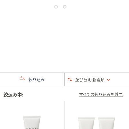
矢
印
キ
ー
ま
た
は
タ
ッ
チ
デ
絞り込み
並び替え:
新着順
バ
イ
絞込み中:
ス
すべての絞り込みを外す
で
左
右
に