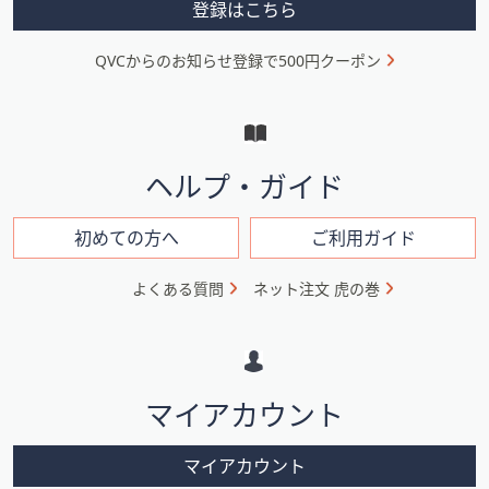
メ
登録はこちら
ニ
QVCからのお知らせ登録で500円クーポン
ュ
ー
と
イ
ヘルプ・ガイド
ン
フ
初めての方へ
ご利用ガイド
ォ
よくある質問
ネット注文 虎の巻
メ
ー
シ
マイアカウント
ョ
ン
マイアカウント