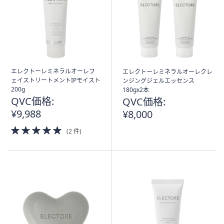
ス
ワ
イ
プ
し
て
閲
エレクトーレミネラルオーレフ
エレクトーレミネラルオーレクレ
ェイストリートメントIPモイスト
ンジングジェルエッセンス
覧
200g
180gx2本
で
QVC価格:
QVC価格:
き
¥9,988
¥8,000
ま
5.0
す。
(2 件)
of
5
Stars