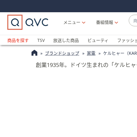
Skip
Skip
Navigation
Navigation
Links
Links2
商
メニュー
番組情報
品
候
ブ
補
ラ
商品を探す
TSV
放送した商品
ビューティ
ファッシ
が
ン
利
ブランドショップ
家電
ケルヒャー（KAR
ド
用
名
創業1935年。ドイツ生まれの「ケルヒ
可
か
能
ら
な
探
場
す
合
上
下
の
矢
印