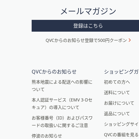
タ
プ
メールマガジン
ー
し
て
メ
登録はこちら
閲
ニ
覧
QVCからのお知らせ登録で500円クーポン
ュ
で
き
ー
ま
と
す
イ
QVCからのお知らせ
ショッピングガ
ン
熊本地震による配送への影響に
初めての方へ
ついて
フ
送料について
本人認証サービス（EMV 3-Dセ
ォ
お届けについて
キュア）の導入について
メ
返品について
お客様番号（ID）およびパスワ
ー
ショッピングサイ
ードの取扱いに関するご注意
シ
QVCの番組を見
停波のお知らせ