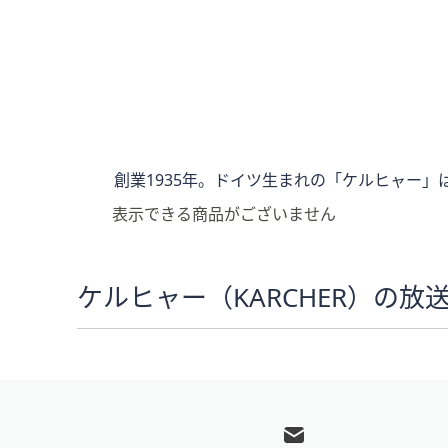
キ
ー
ま
た
は
タ
ッ
チ
創業1935年。ドイツ生まれの「ケルヒャー
デ
表示できる商品がございません
バ
イ
ス
ケルヒャー（KARCHER）の放
で
左
右
に
フ
ス
ワ
ッ
イ