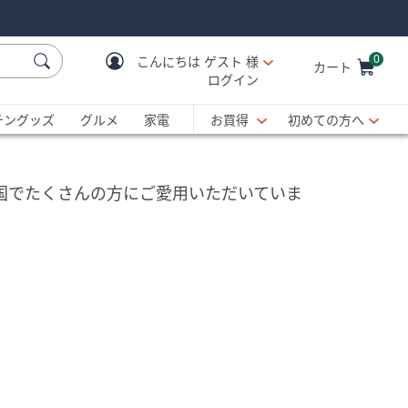
0
こんにちは
ゲスト 様
カート
ログイン
Cart is Empty
C
チングッズ
グルメ
家電
お買得
初めての方へ
カ国でたくさんの方にご愛用いただいていま